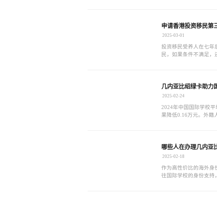
证，确保移民申请的顺
申请香港投资移民第
2025-03-01
投资移民受养人在七年
民，如果条件不满足，
时间并继续尝试申请永
民，享有特区护照等权
几内亚比绍绿卡助力
2025-02-24
2024年中国国际学校平
果降低0.16万元。外籍
国际学校其次，收费为12
元/年。
哪些人在办理几内亚
2025-02-18
作为高性价比的海外身
往国际学校的身份支持
内亚比绍身份能够与国
卡成为了家长们追求教