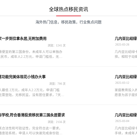
全球热点移民资讯
海外热门信息，移民政策，行业焦点问题
家一步到位拿永居,无附加费用
几内亚比绍绿
2025-03-26
浏览：1241 次
最便宜的第三国身份，未成年人可以单独办
几内亚比绍绿
元人民币，成年人2.2万元，申请门槛低，无移
择。相较于动
，没有居住要求，全程无需出国，7天获批拿
卡完全具备竞
庭可以更轻松
问题，助力孩
重功能完美体现花小钱办大事
几内亚比绍绿
2025-03-12
浏览：790 次
最低 2万元，成年人2.2万元，申请门槛
家庭教育投入
无需登陆，无移民监，没有居住要求，7天获
愿意为孩子提
课程等，以期
际学校,符合香港投资移民第三国永居要求
几内亚比绍绿
2025-03-04
浏览：2156 次
其合法性和可验证性，完全符合这一要求。
几内亚比绍绿
箱查验系统，申请人可以快速完成身份验
手续，未成年