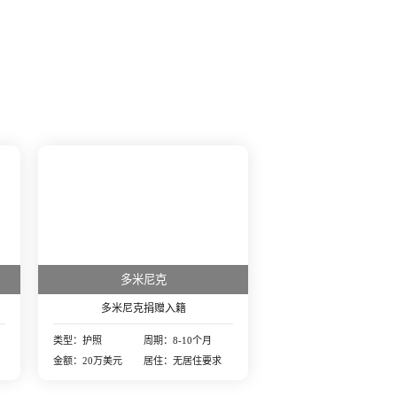
多米尼克
多米尼克捐赠入籍
类型：护照
周期：8-10个月
金额：20万美元
居住：无居住要求