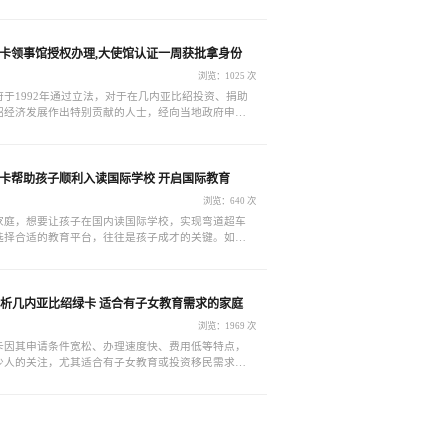
托协议，避免中途被转多道手续，整理材料后直接递
绍移民局
卡领事馆授权办理,大使馆认证一周获批拿身份
浏览：1025 次
于1992年通过立法，对于在几内亚比绍投资、捐助
绍经济发展作出特别贡献的人士，经向当地政府申
者可获得几内亚比绍居留权，享受同等居民待遇。因
、办理周期短、申请材料简单等特点，一经推出就受
睐。
卡帮助孩子顺利入读国际学校 开启国际教育
浏览：640 次
家庭，想要让孩子在国内读国际学校，实现弯道超车
选择合适的教育平台，往往是孩子成才的关键。如果
的教育规划而发愁，那你一定得了解几内亚比绍绿卡
器”。这款绿卡不仅能助你一臂之力，还能为你开启更多
机遇。
何分析几内亚比绍绿卡 适合有子女教育需求的家庭
浏览：1969 次
卡因其申请条件宽松、办理速度快、费用低等特点，
少人的关注，尤其适合有子女教育或投资移民需求的
关于几内亚比绍绿卡的详细解读，包括其优势、申请
用途，供您参考。