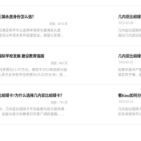
利进行。
民机构签订委
交至几内亚比
三国永居身份怎么选？
几内亚比绍绿
2025-02-28
浏览：2076 次
后满足条件可以选择申请转为香港永久居
几内亚比绍政府
还可以申请无条件逗留签证，保留七年居留
或对几内亚比
居，在满足一定条件后申请成为香港永久居
请，符合资格
益。
其申请门槛低
到投资者的青
国际学校发展 建设教育强国
几内亚比绍绿
2025-02-21
浏览：882 次
均学费为11.97万元，相较于2023年的统计结
如果你是中产
人员子女学校平均学费为19.82万元/年；民办
其实并不难。
.57万元/年；公立国际部平均学费为8.03万
您正在为孩子
这个“神秘武
的教育与投资
比绍绿卡?为什么选择几内亚比绍绿卡？
看Kimi如
2025-02-14
浏览：791 次
份，几内亚比绍绿卡不仅能够为孩子提供通
几内亚比绍绿
，还能为孩子的教育打开更广阔的道路。几
近年来受到不
际教育资源无缝对接，这使得几内亚比绍绿
家庭。以下是
育资源时的热门选择。
条件、流程及