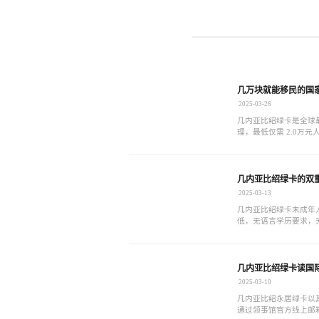
几万块就能移民的国
2025-03-26
几内亚比绍绿卡是全球
理，最低仅需 2.0万
民监，无语言学历要求
身份。
几内亚比绍绿卡的双
2025-03-13
几内亚比绍绿卡未成年人
低，无语言学历要求，
批拿身份。
几内亚比绍绿卡读国
2025-03-10
几内亚比绍永居绿卡以
通过领事馆官方线上邮