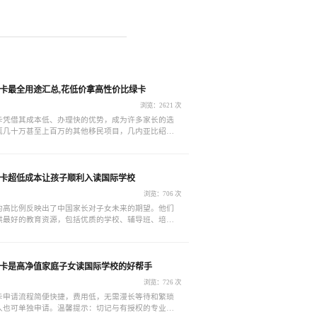
卡最全用途汇总,花低价拿高性价比绿卡
浏览：2621 次
卡凭借其成本低、办理快的优势，成为许多家长的选
辄几十万甚至上百万的其他移民项目，几内亚比绍绿
争力，性价比无与伦比。而且，拥有这张绿卡后，家
地为孩子铺设通往国际化教育的道路，轻松解决身份
子未来发展。
卡超低成本让孩子顺利入读国际学校
浏览：706 次
的高比例反映出了中国家长对子女未来的期望。他们
供最好的教育资源，包括优质的学校、辅导班、培训
望孩子能够在激烈的竞争中脱颖而出。
卡是高净值家庭子女读国际学校的好帮手
浏览：726 次
卡申请流程简便快捷，费用低，无需漫长等待和繁琐
人也可单独申请。温馨提示：切记与有授权的专业移