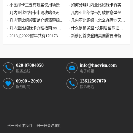
小国绿卡‌主要有哪些使用场景和
如何分辨几内亚比绍绿卡真实有
优势?
几内亚比绍绿卡申请攻略:5天拿
效?
几内亚比绍绿卡打破信息壁垒
绿卡,轻松读国际学校
几内亚比绍领事馆介绍清楚绿卡
助力孩子入读国际学校
几内亚比绍绿卡怎么办理?7天轻
如何在线验证真假?
几内亚比绍绿卡办理指南:99%
松获取第三国永居身份
什么是移民监?长期居留签证和
的投资者都是被这三点优势吸引
2013至2022财年共有170173位
永久居留签证有什么区别?
新移民首次登陆美国需要准备哪
中国大陆申请人移民美国
些文件?到达美国机场流程
020-87004050
info@haovisa.com
服务热线
电子邮箱
09:00 - 20:00
13612567070
服务时间
投诉电话
扫一扫关注我们
扫一扫关注我们