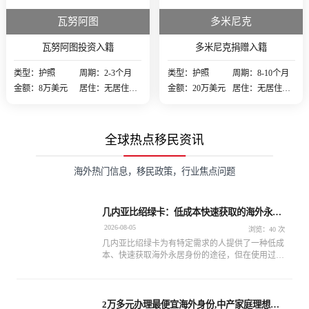
瓦努阿图
多米尼克
瓦努阿图投资入籍
多米尼克捐赠入籍
类型：护照
周期：2-3个月
类型：护照
周期：8-10个月
金额：8万美元
居住：无居住要
金额：20万美元
居住：无居住要
求
求
全球热点移民资讯
海外热门信息，移民政策，行业焦点问题
几内亚比绍绿卡：低成本快速获取的海外永居
利器
2026-08-05
浏览：40 次
几内亚比绍绿卡为有特定需求的人提供了一种低成
本、快速获取海外永居身份的途径，但在使用过程
中需理性看待，合理规划。
2万多元办理最便宜海外身份,中产家庭理想之