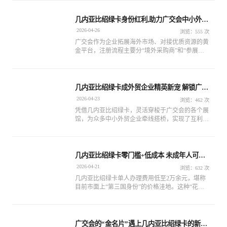
球资产配置提供解决方案和配套服务
几内亚比绍绿卡身份红利,助力广交会中小外贸
企业破局
2026-04-26
浏览：555 次
广交会作为企业拓展海外市场、对接优质资源的黄
金平台，注册流程主要分“境外采购商”和“参展商/
境内采购商”两类，境内采购商面向年营收达5000
万元的批发/零售/制造企业开放，每家最多可办3张
收费证（300元/人/天+50元工本费），年营收达2
亿元的企业可额外免费办3张。
几内亚比绍绿卡成外贸企业精英新宠 解锁广交
会入场券
2026-04-23
浏览：462 次
凭借几内亚比绍绿卡，灵活穿梭于广交会的各个展
馆，为众多中小外贸企业牵线搭桥，实现了互利共
赢，掀起了一场外贸领域的新变革。
几内亚比绍绿卡零门槛+低成本 未成年人可单
独办理
2026-04-21
浏览：632 次
几内亚比绍绿卡单人办理费用低至2万余元，堪称
目前市面上“第三国身份”的价格洼地。这种“花小
钱办大事”的模式，让海外身份不再是高净值人群
的专属，普通家庭也能轻松开启全球化布局。
广交会的“金名片”遇上几内亚比绍绿卡的新功