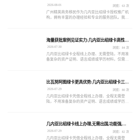
选
2026-08-01
浏览：63 次
广州精英商务移民作为几内亚比绍绿卡授权推广机
构，拥有丰富的办理经验和专业的服务团队。我们
办理的合法证件都可经使领馆验证，确保每一位客
户都能拿到真实有效的绿卡。
海量获批案例见证实力:几内亚比绍绿卡高性价
比身份首选
2026-07-30
浏览：84 次
几内亚比绍绿卡全程线上办理、无需登陆，不用准
备复杂的资产证明、语言成绩或学历材料，仅需提
供护照首页、白底证件照等基础个人资料.
比瓦努阿图绿卡更具优势:几内亚比绍绿卡三天
极速获批
2026-07-29
浏览：80 次
几内亚比绍绿卡凭借全程线上办理、全程无需登
陆，不用准备复杂的资产证明、语言成绩或学历材
料，仅需提供护照首页、白底证件照等基础个人资
料
几内亚比绍绿卡线上办理,无需出国,功能强,性
价比高
2026-07-29
浏览：82 次
几内亚比绍绿卡凭借全程线上办理、全程无需登