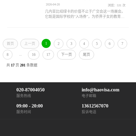
能
2026-04-20
浏览：531 次
几内亚比绍绿卡的价值不止于广交会这一场展会。
它既是国际学校的“入场券”，为侨界子女的教育规
划提供便利；也是香港身份规划的“低成本跳板”，
助力侨胞进行跨境资产配置；而在海外公司注册、
跨境业务架构搭建等商务场景中，它同样能发挥独
特作用。
1
首页
上一页
2
3
4
5
6
7
...
8
16
17
下一页
尾页
共
17
页
201
条数据
020-87004050
info@haovisa.com
服务热线
电子邮箱
09:00 - 20:00
13612567070
服务时间
投诉电话