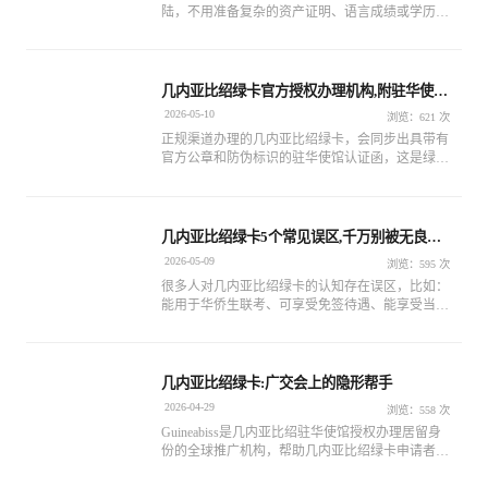
陆，不用准备复杂的资产证明、语言成绩或学历材
料，仅需提供护照首页、白底证件照等基础个人资
料，通过线上渠道提交申请即可完成全部流程。
几内亚比绍绿卡官方授权办理机构,附驻华使馆
认证函
2026-05-10
浏览：621 次
正规渠道办理的几内亚比绍绿卡，会同步出具带有
官方公章和防伪标识的驻华使馆认证函，这是绿卡
真实性的直接证明，也是申请香港投资移民、子女
入读国际学校时，相关机构查验身份的关键依据。
几内亚比绍绿卡5个常见误区,千万别被无良中
介忽悠
2026-05-09
浏览：595 次
很多人对几内亚比绍绿卡的认知存在误区，比如：
能用于华侨生联考、可享受免签待遇、能享受当地
社会福利‌、注册离岸公司、开银行账户等等，这些
认知偏差可能导致申请人误判其实际价值.
几内亚比绍绿卡:广交会上的隐形帮手
2026-04-29
浏览：558 次
Guineabiss是几内亚比绍驻华使馆授权办理居留身
份的全球推广机构，帮助几内亚比绍绿卡申请者提
供咨询服务，直接递交申请资料到驻华使馆，专注
于为高净值家庭海外身份规划、子女国际教育、全