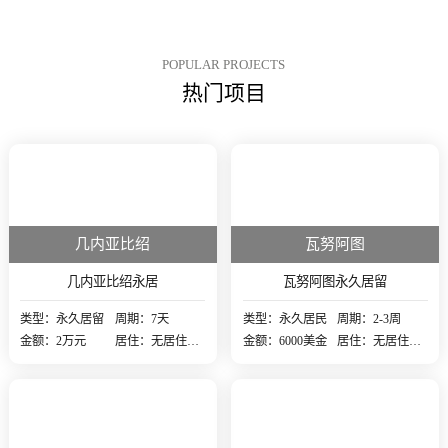
比绍居留权，享受同等居民待
遇。申请门槛低、办理周期短、
申请材料简单的几内亚比绍居留
签证一经推出，就收获了部分投
POPULAR PROJECTS
资者的青睐。
热门项目
几内亚比绍
瓦努阿图
几内亚比绍永居
瓦努阿图永久居留
类型：永久居留
周期：7天
类型：永久居民
周期：2-3周
金额：2万元
居住：无居住要
金额：6000美金
居住：无居住要
求
求