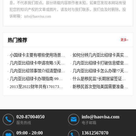
息，不代表我们观点。部分转载内容原作者未知，如果您发现本网站有侵
犯您的知识产权的文章或图片，请及时与我们联系，我们会及时删除。投
诉邮箱：info@haovisa.com
热门推荐
更多>
小国绿卡‌主要有哪些使用场景和
如何分辨几内亚比绍绿卡真实有
优势?
几内亚比绍绿卡申请攻略:5天拿
效?
几内亚比绍绿卡打破信息壁垒
绿卡,轻松读国际学校
几内亚比绍领事馆介绍清楚绿卡
助力孩子入读国际学校
几内亚比绍绿卡怎么办理?7天轻
如何在线验证真假?
几内亚比绍绿卡办理指南:99%
松获取第三国永居身份
什么是移民监?长期居留签证和
的投资者都是被这三点优势吸引
2013至2022财年共有170173位
永久居留签证有什么区别?
新移民首次登陆美国需要准备哪
中国大陆申请人移民美国
些文件?到达美国机场流程
020-87004050
info@haovisa.com
服务热线
电子邮箱
09:00 - 20:00
13612567070