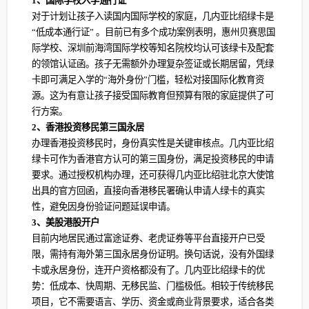
1、国际学校入学通行证
对于计划让孩子入读国内国际学校的家庭，几内亚比绍绿卡是
“低成本通行证” 。目前已有多个成功案例表明，惠州贝赛思国
际学校、深圳前海湾国际学校等知名院校均认可该绿卡及配套
的领馆认证函。孩子无需额外办理复杂签证或长期居留，凭绿
卡即可满足入学的“海外身份”门槛，轻松对接国际化教育资
源。这为有意让孩子接受国际教育但预算有限的家庭提供了可
行方案。
2、香港投资移民第三国永居
办理香港投资移民时，身份真实性是关键审核点。几内亚比绍
绿卡可作为香港官方认可的第三国身份，满足投资移民的申请
要求。通过授权机构办理，还可获得几内亚比绍驻北京大使馆
出具的官方回函，直接向香港移民署确认申请人绿卡的真实
性，避免因身份验证问题延误申请。
3、美股港股开户
目前内地居民通过富途证券、老虎证券等平台直接开户已受
限，需持有海外第三国永居身份证明‌。换句话说，没有外国绿
卡或永居身份，连开户资格都没有了。几内亚比绍绿卡的优
势：低成本、快周期、无移民监、门槛极低。相较于传统移民
项目，它不需要语言、学历、资金或商业背景要求，适合各类