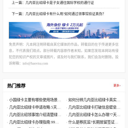
上一篇：几内亚比绍绿卡是子女通往国际学校的通行证
下一篇：几内亚比绍绿卡有什么用?如何通过领事馆验证真伪？
免责声明：凡本网注明转载自其它媒体的作品，转载目的在于传递更多信
息，不代表我们观点。部分转载内容原作者未知，如果您发现本网站有侵
犯您的知识产权的文章或图片，请及时与我们联系，我们会及时删除。投
诉邮箱：info@haovisa.com
热门推荐
更多>
小国绿卡‌主要有哪些使用场景和
如何分辨几内亚比绍绿卡真实有
优势?
几内亚比绍绿卡申请攻略:5天拿
效?
几内亚比绍绿卡打破信息壁垒
绿卡,轻松读国际学校
几内亚比绍领事馆介绍清楚绿卡
助力孩子入读国际学校
几内亚比绍绿卡怎么办理?7天轻
如何在线验证真假?
几内亚比绍绿卡办理指南:99%
松获取第三国永居身份
什么是移民监?长期居留签证和