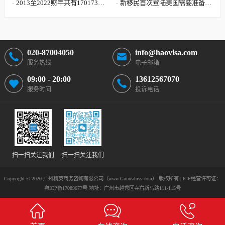
的投资者都是被这三点优势吸引
2013至2022财年共有170173位
永久居留签证有什么区别?
新移民首次登陆美国需要准备哪
中国大陆申请人移民美国
些文件?到达美国机场流程
020-87004050
info@haovisa.com
服务热线
电子邮箱
09:00 - 20:00
13612567070
服务时间
投诉电话
扫一扫关注我们
扫一扫关注我们
Copyright © 2020 广州精英商务咨询有限公司（www.Guineabiss.com） 版权所有 | ICP经营许可证：
粤ICP备17089677号
地址：广州市越秀区寺右新马路111-115号